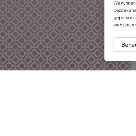
We kunnen 
bezoekersg
gepersonal
website-er
Behee