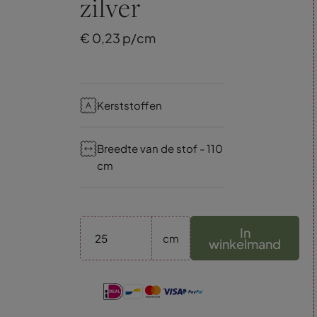
zilver
€
0,
23
p/cm
Kerststoffen
Breedte van de stof - 110
cm
In
cm
winkelmand