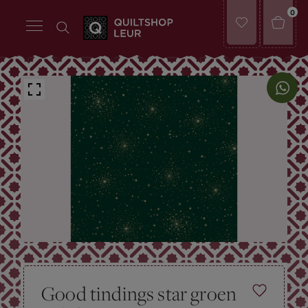
0
Good tindings star groen