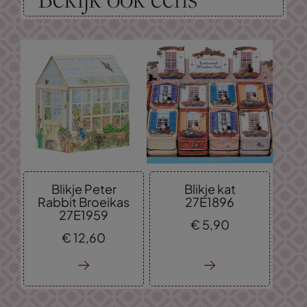
Blikje Peter
Blikje kat
Rabbit Broeikas
27E1896
27E1959
€
5,
90
€
12,
60