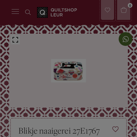
0
Blikje naaigerei 27E1767