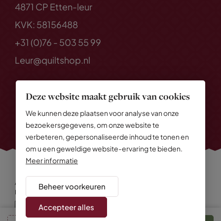
4871 CP Etten-leur
KVK: 58156488
+31 (0)76 - 503 55 99
Leur@quiltshop.nl
Deze website maakt gebruik van cookies
We kunnen deze plaatsen voor analyse van onze
bezoekersgegevens, om onze website te
verbeteren, gepersonaliseerde inhoud te tonen en
om u een geweldige website-ervaring te bieden.
Meer informatie
Alle rechten voorbehouden
© 2026 Quiltshop
Beheer voorkeuren
Privacy Policy
Algemene voorwaarden
Cookies
Disclaimer
Sitemap
Accepteer alles