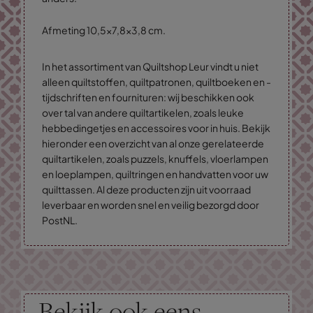
Afmeting 10,5x7,8x3,8 cm.
In het assortiment van Quiltshop Leur vindt u niet
alleen quiltstoffen, quiltpatronen, quiltboeken en -
tijdschriften en fournituren: wij beschikken ook
over tal van andere quiltartikelen, zoals leuke
hebbedingetjes en accessoires voor in huis. Bekijk
hieronder een overzicht van al onze gerelateerde
quiltartikelen, zoals puzzels, knuffels, vloerlampen
en loeplampen, quiltringen en handvatten voor uw
quilttassen. Al deze producten zijn uit voorraad
leverbaar en worden snel en veilig bezorgd door
PostNL.
Bekijk ook eens