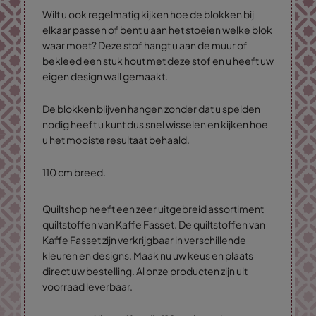
Wilt u ook regelmatig kijken hoe de blokken bij
elkaar passen of bent u aan het stoeien welke blok
waar moet? Deze stof hangt u aan de muur of
bekleed een stuk hout met deze stof en u heeft uw
eigen design wall gemaakt.
De blokken blijven hangen zonder dat u spelden
nodig heeft u kunt dus snel wisselen en kijken hoe
u het mooiste resultaat behaald.
110 cm breed.
Quiltshop heeft een zeer uitgebreid assortiment
quiltstoffen van Kaffe Fasset. De quiltstoffen van
Kaffe Fasset zijn verkrijgbaar in verschillende
kleuren en designs. Maak nu uw keus en plaats
direct uw bestelling. Al onze producten zijn uit
voorraad leverbaar.