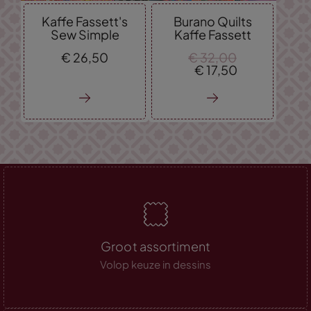
Kaffe Fassett's
Burano Quilts
Sew Simple
Kaffe Fassett
€
26,
50
€
32,
00
€
17,
50
Groot assortiment
Volop keuze in dessins