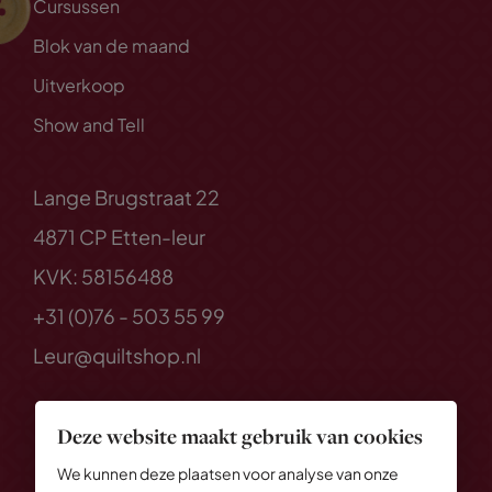
Cursussen
Blok van de maand
Uitverkoop
Show and Tell
Lange Brugstraat 22
4871 CP Etten-leur
KVK: 58156488
+31 (0)76 - 503 55 99
Leur@quiltshop.nl
Deze website maakt gebruik van cookies
We kunnen deze plaatsen voor analyse van onze