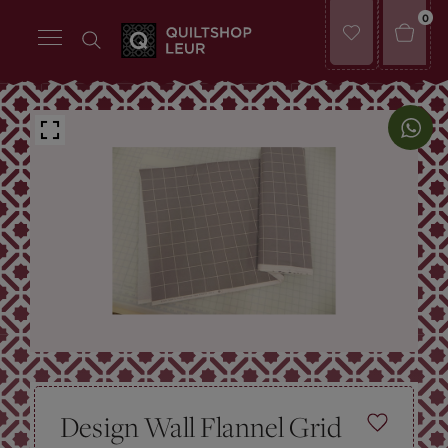
0
Design Wall Flannel Grid