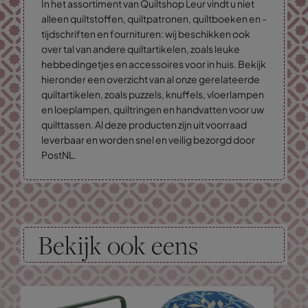
In het assortiment van Quiltshop Leur vindt u niet
alleen quiltstoffen, quiltpatronen, quiltboeken en -
tijdschriften en fournituren: wij beschikken ook
over tal van andere quiltartikelen, zoals leuke
hebbedingetjes en accessoires voor in huis. Bekijk
hieronder een overzicht van al onze gerelateerde
quiltartikelen, zoals puzzels, knuffels, vloerlampen
en loeplampen, quiltringen en handvatten voor uw
quilttassen. Al deze producten zijn uit voorraad
leverbaar en worden snel en veilig bezorgd door
PostNL.
Bekijk ook eens