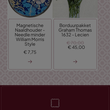
Magnetische
Borduurpakket
Naaldhouder -
Graham Thomas
Needle minder
1632 - Lecien
William Morris
€
70,
00
Style
€
45,
00
€
7,
75