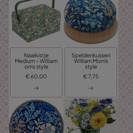
Naaikistje
Speldenkussen
Medium – William
William Morris
orris style
style
€
60,
00
€
7,
75