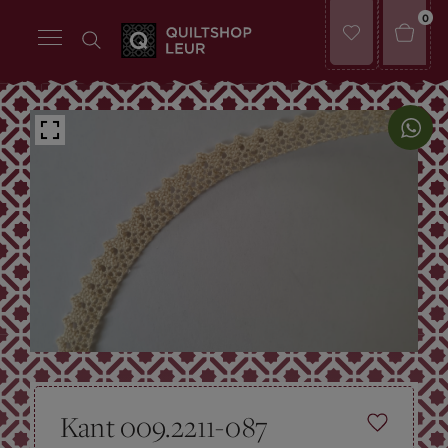
0
Kant 009.2211-087