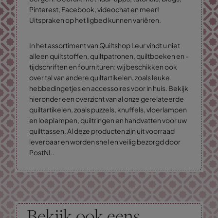
Pinterest, Facebook, videochat en meer!
Uitspraken op het ligbed kunnen variëren.
In het assortiment van Quiltshop Leur vindt u niet
alleen quiltstoffen, quiltpatronen, quiltboeken en -
tijdschriften en fournituren: wij beschikken ook
over tal van andere quiltartikelen, zoals leuke
hebbedingetjes en accessoires voor in huis. Bekijk
hieronder een overzicht van al onze gerelateerde
quiltartikelen, zoals puzzels, knuffels, vloerlampen
en loeplampen, quiltringen en handvatten voor uw
quilttassen. Al deze producten zijn uit voorraad
leverbaar en worden snel en veilig bezorgd door
PostNL.
Bekijk ook eens