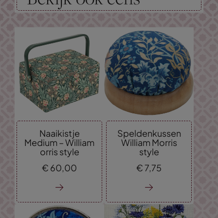
Naaikistje
Speldenkussen
Medium – William
William Morris
orris style
style
€
60,
00
€
7,
75