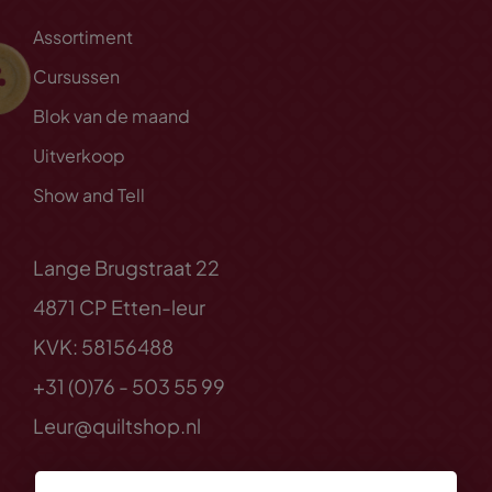
Assortiment
Cursussen
Blok van de maand
Uitverkoop
Show and Tell
Lange Brugstraat 22
4871 CP Etten-leur
KVK: 58156488
+31 (0)76 - 503 55 99
Leur@quiltshop.nl