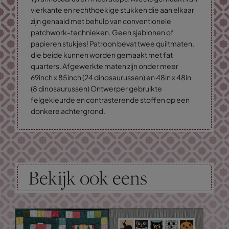
vierkante en rechthoekige stukken die aan elkaar
zijn genaaid met behulp van conventionele
patchwork-technieken. Geen sjablonen of
papieren stukjes! Patroon bevat twee quiltmaten,
die beide kunnen worden gemaakt met fat
quarters. Afgewerkte maten zijn onder meer
69inch x 85inch (24 dinosaurussen) en 48in x 48in
(8 dinosaurussen) Ontwerper gebruikte
felgekleurde en contrasterende stoffen op een
donkere achtergrond.
Bekijk ook eens