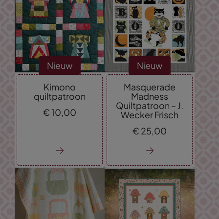
Nieuw
Nieuw
Kimono
Masquerade
quiltpatroon
Madness
Quiltpatroon – J.
€
10,
00
Wecker Frisch
€
25,
00