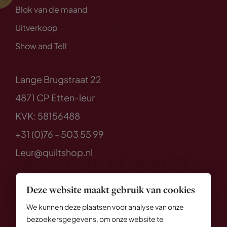
Blok van de maand
Uitverkoop
Show and Tell
Lange Brugstraat 22
4871 CP Etten-leur
KVK: 58156488
+31 (0)76 - 503 55 99
Leur@quiltshop.nl
Deze website maakt gebruik van cookies
We kunnen deze plaatsen voor analyse van onze
bezoekersgegevens, om onze website te