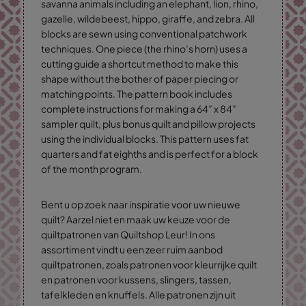
savanna animals including an elephant, lion, rhino,
gazelle, wildebeest, hippo, giraffe, and zebra. All
blocks are sewn using conventional patchwork
techniques. One piece (the rhino’s horn) uses a
cutting guide a shortcut method to make this
shape without the bother of paper piecing or
matching points. The pattern book includes
complete instructions for making a 64” x 84”
sampler quilt, plus bonus quilt and pillow projects
using the individual blocks. This pattern uses fat
quarters and fat eighths and is perfect for a block
of the month program.
Bent u op zoek naar inspiratie voor uw nieuwe
quilt? Aarzel niet en maak uw keuze voor de
quiltpatronen van Quiltshop Leur! In ons
assortiment vindt u een zeer ruim aanbod
quiltpatronen, zoals patronen voor kleurrijke quilt
en patronen voor kussens, slingers, tassen,
tafelkleden en knuffels. Alle patronen zijn uit