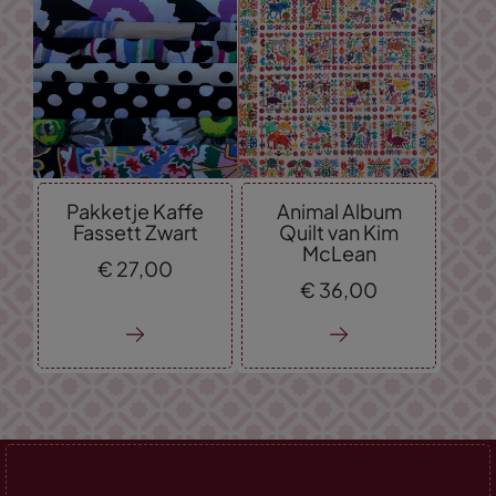
Pakketje Kaffe
Animal Album
Fassett Zwart
Quilt van Kim
McLean
€
27,
00
€
36,
00