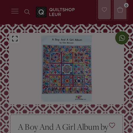
0
A Boy And A Girl Album by