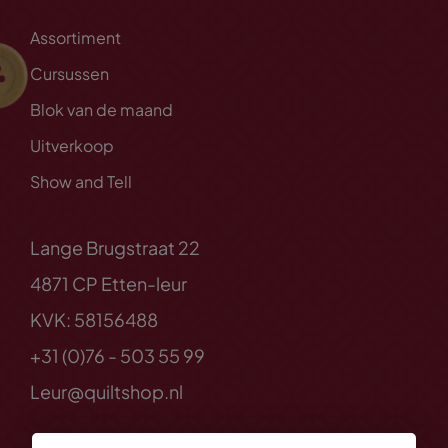
Assortiment
Cursussen
Blok van de maand
Uitverkoop
Show and Tell
Lange Brugstraat 22
4871 CP Etten-leur
KVK: 58156488
+31 (0)76 - 503 55 99
Leur@quiltshop.nl