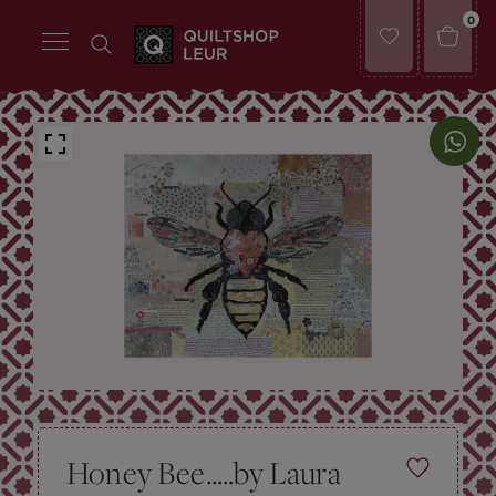
0
Honey Bee.....by Laura