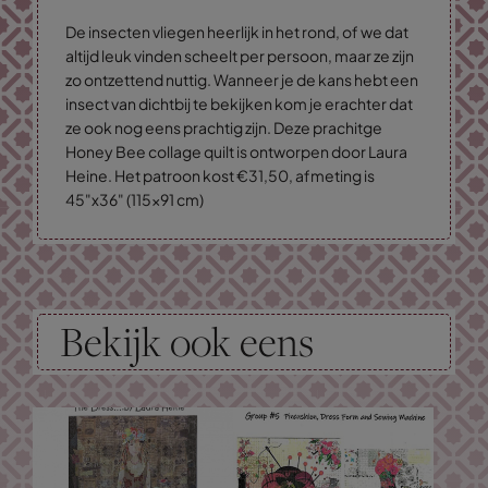
De insecten vliegen heerlijk in het rond, of we dat
altijd leuk vinden scheelt per persoon, maar ze zijn
zo ontzettend nuttig. Wanneer je de kans hebt een
insect van dichtbij te bekijken kom je erachter dat
ze ook nog eens prachtig zijn. Deze prachitge
Honey Bee collage quilt is ontworpen door Laura
Heine. Het patroon kost €31,50, afmeting is
45"x36" (115x91 cm)
Bekijk ook eens