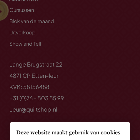
Cursussen
Blok van de maand
Uitverkoop
Show and Tell
Lange Brugstraat 22
4871 CP Etten-leur
KVK: 58156488
+31 (0)76 - 503 55 99
Leur@quiltshop.nl
Deze website maakt gebruik van cookies