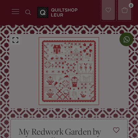
0
My Redwork Garden by