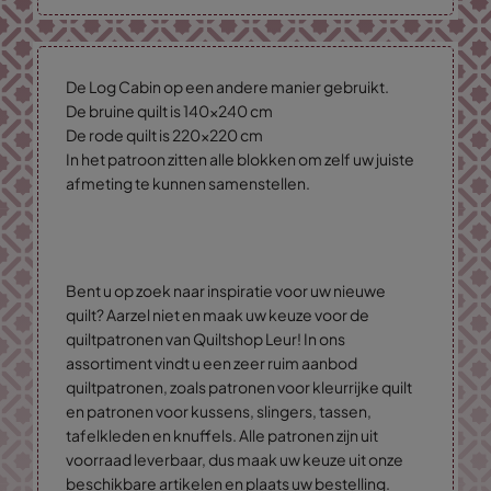
De Log Cabin op een andere manier gebruikt.
De bruine quilt is 140x240 cm
De rode quilt is 220x220 cm
In het patroon zitten alle blokken om zelf uw juiste
afmeting te kunnen samenstellen.
Bent u op zoek naar inspiratie voor uw nieuwe
quilt? Aarzel niet en maak uw keuze voor de
quiltpatronen van Quiltshop Leur! In ons
assortiment vindt u een zeer ruim aanbod
quiltpatronen, zoals patronen voor kleurrijke quilt
en patronen voor kussens, slingers, tassen,
tafelkleden en knuffels. Alle patronen zijn uit
voorraad leverbaar, dus maak uw keuze uit onze
beschikbare artikelen en plaats uw bestelling.