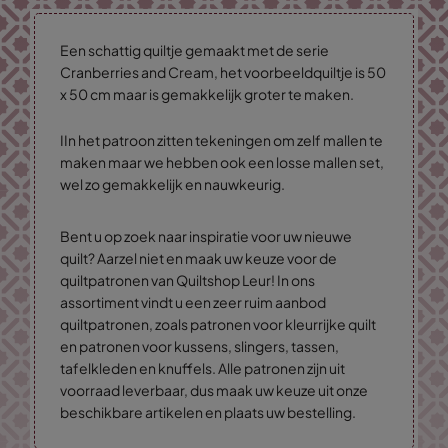
Een schattig quiltje gemaakt met de serie
Cranberries and Cream, het voorbeeldquiltje is 50
x 50 cm maar is gemakkelijk groter te maken.
IIn het patroon zitten tekeningen om zelf mallen te
maken maar we hebben ook een losse mallen set,
wel zo gemakkelijk en nauwkeurig.
Bent u op zoek naar inspiratie voor uw nieuwe
quilt? Aarzel niet en maak uw keuze voor de
quiltpatronen van Quiltshop Leur! In ons
assortiment vindt u een zeer ruim aanbod
quiltpatronen, zoals patronen voor kleurrijke quilt
en patronen voor kussens, slingers, tassen,
tafelkleden en knuffels. Alle patronen zijn uit
voorraad leverbaar, dus maak uw keuze uit onze
beschikbare artikelen en plaats uw bestelling.