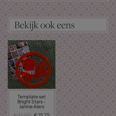
Bekijk ook eens
Template set
Bright Stars -
Janine Alers
€
21,
00
€
15,
75