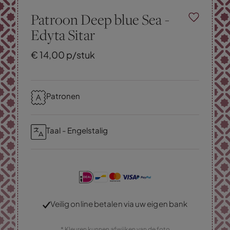
Patroon Deep blue Sea -
Edyta Sitar
€
14,
00
p/stuk
Patronen
Taal - Engelstalig
Veilig online betalen via uw eigen bank
* Kleuren kunnen afwijken van de foto