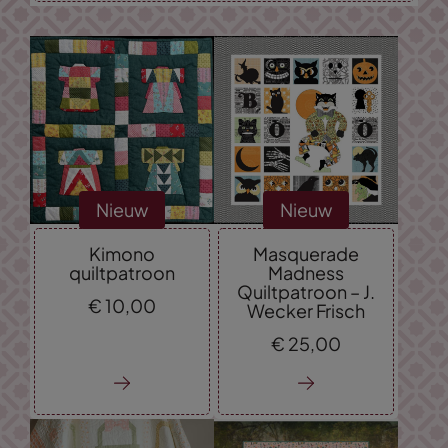
Nieuw
Nieuw
Kimono
Masquerade
quiltpatroon
Madness
Quiltpatroon – J.
€
10,
00
Wecker Frisch
€
25,
00