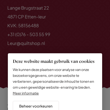
Lange Brugstraat 22
4871 CP Etten-leur
KVK: 58156488
+31 (0)76 - 503 55 99
Leur@quiltshop.nl
Deze website maakt gebruik van cookies
We kunnen deze plaatsen voor analyse van onze
bezoekersgegevens, om onze website te
verbeteren, gepersonaliseerde inhoud te tonen en
om u een geweldige website-ervaring te bieden.
Meer informatie
Alle rechten voorbehouden
© 2026 Quiltshop
Beheer voorkeuren
Privacy Policy
Algemene voorwaarden
Cookies
Disclaimer
Sitemap