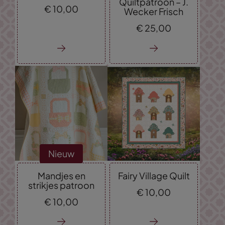
Quiltpatroon – J.
€
10,
00
Wecker Frisch
€
25,
00
Nieuw
Mandjes en
Fairy Village Quilt
strikjes patroon
€
10,
00
€
10,
00