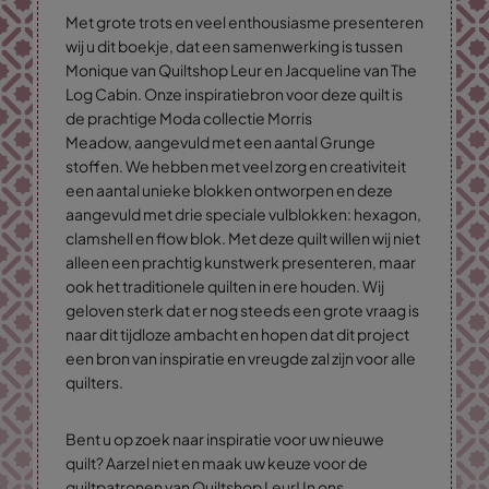
Met grote trots en veel enthousiasme presenteren
wij u dit boekje,
dat
een samenwerking
is
tussen
Monique van Quiltshop Leur en Jacqueline van The
Log Cabin.
Onze inspiratiebron voor deze quilt is
de prachtige Moda collectie Morris
Meadow, aangevuld met een aantal Grunge
sto
ffen. We hebben met veel zorg en creativiteit
een aantal unieke blokken ontworpen en deze
aangevuld met drie speciale vulblokken: hexagon,
clamshell en flow blok.
Met deze quilt willen wij niet
alleen een prachtig kunstwerk presenteren, maar
ook het traditionele quilten in ere houden. Wij
geloven sterk dat er nog steeds een grote vraag is
naar d
it
tijdloze ambacht en hopen dat dit project
een bron van inspiratie en vreugde zal zijn voor alle
quilters.
Bent u op zoek naar inspiratie voor uw nieuwe
quilt? Aarzel niet en maak uw keuze voor de
quiltpatronen van Quiltshop Leur! In ons