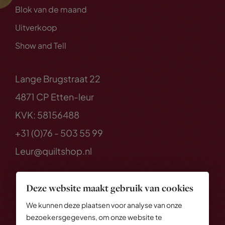
Blok van de maand
Uitverkoop
Show and Tell
Lange Brugstraat 22
4871 CP Etten-leur
KVK: 58156488
+31 (0)76 - 503 55 99
Leur@quiltshop.nl
Deze website maakt gebruik van cookies
We kunnen deze plaatsen voor analyse van onze
bezoekersgegevens, om onze website te