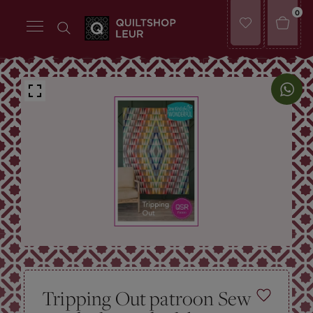
0
Tripping Out patroon Sew