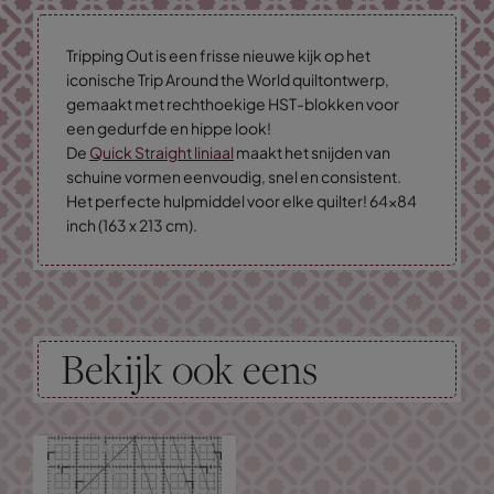
Tripping Out is een frisse nieuwe kijk op het
iconische Trip Around the World quiltontwerp,
gemaakt met rechthoekige HST-blokken voor
een gedurfde en hippe look!
De
Quick Straight liniaal
maakt het snijden van
schuine vormen eenvoudig, snel en consistent.
Het perfecte hulpmiddel voor elke quilter! 64x84
inch (163 x 213 cm).
Bekijk ook eens