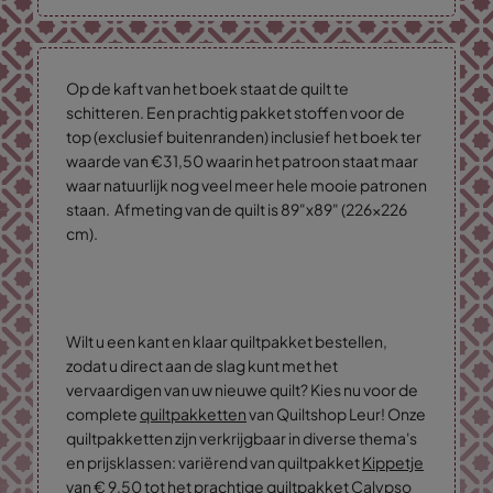
Op de kaft van het boek staat de quilt te
schitteren. Een prachtig pakket stoffen voor de
top (exclusief buitenranden) inclusief het boek ter
waarde van €31,50 waarin het patroon staat maar
waar natuurlijk nog veel meer hele mooie patronen
staan. Afmeting van de quilt is 89"x89" (226x226
cm).
Wilt u een kant en klaar quiltpakket bestellen,
zodat u direct aan de slag kunt met het
vervaardigen van uw nieuwe quilt? Kies nu voor de
complete
quiltpakketten
van Quiltshop Leur! Onze
quiltpakketten zijn verkrijgbaar in diverse thema's
en prijsklassen: variërend van quiltpakket
Kippetje
van € 9,50 tot het prachtige quiltpakket
Calypso