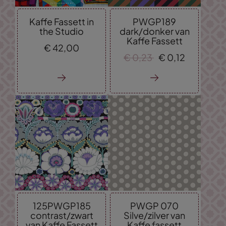
Kaffe Fassett in
PWGP189
the Studio
dark/donker van
Kaffe Fassett
€
42,
00
€
0,
23
€
0,
12
125PWGP185
PWGP 070
contrast/zwart
Silve/zilver van
van Kaffe Fassett
Kaffe fassett