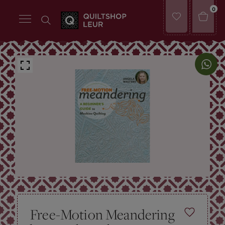
0
Free-Motion Meandering