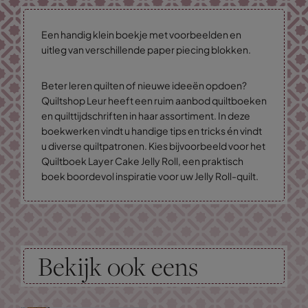
Een handig klein boekje met voorbeelden en
uitleg van verschillende paper piecing blokken.
Beter leren quilten of nieuwe ideeën opdoen?
Quiltshop Leur heeft een ruim aanbod quiltboeken
en quilttijdschriften in haar assortiment. In deze
boekwerken vindt u handige tips en tricks én vindt
u diverse quiltpatronen. Kies bijvoorbeeld voor het
Quiltboek Layer Cake Jelly Roll, een praktisch
boek boordevol inspiratie voor uw Jelly Roll-quilt.
Bekijk ook eens