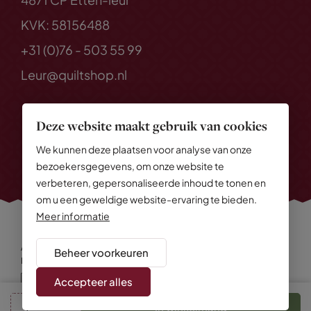
KVK: 58156488
+31 (0)76 - 503 55 99
Leur@quiltshop.nl
Deze website maakt gebruik van cookies
We kunnen deze plaatsen voor analyse van onze
bezoekersgegevens, om onze website te
verbeteren, gepersonaliseerde inhoud te tonen en
om u een geweldige website-ervaring te bieden.
Meer informatie
Alle rechten voorbehouden
© 2026 Quiltshop
Beheer voorkeuren
Privacy Policy
Algemene voorwaarden
Cookies
Disclaimer
Sitemap
Accepteer alles
In winkelmand