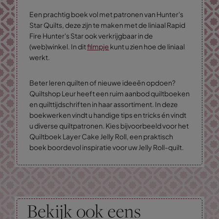
Een prachtig boek vol met patronen van Hunter's
Star Quilts, deze zijn te maken met de liniaal Rapid
Fire Hunter's Star ook verkrijgbaar in de
(web)winkel. In dit
filmpje
kunt u zien hoe de liniaal
werkt.
Beter leren quilten of nieuwe ideeën opdoen?
Quiltshop Leur heeft een ruim aanbod quiltboeken
en quilttijdschriften in haar assortiment. In deze
boekwerken vindt u handige tips en tricks én vindt
u diverse quiltpatronen. Kies bijvoorbeeld voor het
Quiltboek Layer Cake Jelly Roll, een praktisch
boek boordevol inspiratie voor uw Jelly Roll-quilt.
Bekijk ook eens