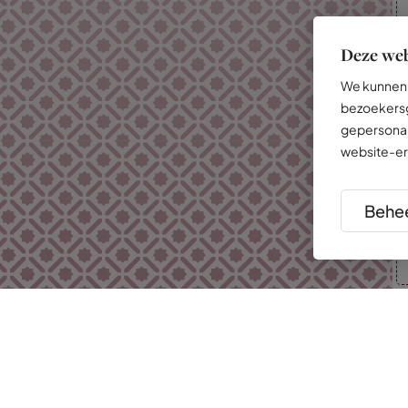
Deze web
We kunnen 
bezoekersg
gepersonal
website-er
Behee