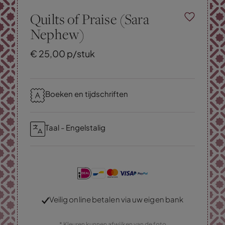
Quilts of Praise (Sara
Nephew)
€
25,
00
p/stuk
Boeken en tijdschriften
Taal - Engelstalig
Veilig online betalen via uw eigen bank
* Kleuren kunnen afwijken van de foto