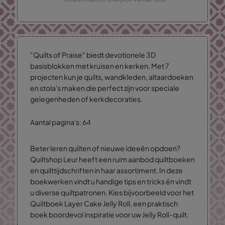
"Quilts of Praise" biedt devotionele 3D
basisblokken met kruisen en kerken. Met 7
projecten kun je quilts, wandkleden, altaardoeken
en stola's maken die perfect zijn voor speciale
gelegenheden of kerkdecoraties.
Aantal pagina's: 64
Beter leren quilten of nieuwe ideeën opdoen?
Quiltshop Leur heeft een ruim aanbod quiltboeken
en quilttijdschriften in haar assortiment. In deze
boekwerken vindt u handige tips en tricks én vindt
u diverse quiltpatronen. Kies bijvoorbeeld voor het
Quiltboek Layer Cake Jelly Roll, een praktisch
boek boordevol inspiratie voor uw Jelly Roll-quilt.