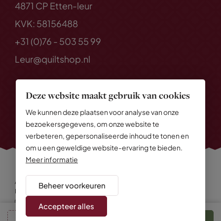
4871 CP Etten-leur
KVK: 58156488
+31 (0)76 - 503 55 99
Leur@quiltshop.nl
Deze website maakt gebruik van cookies
We kunnen deze plaatsen voor analyse van onze
bezoekersgegevens, om onze website te
verbeteren, gepersonaliseerde inhoud te tonen en
om u een geweldige website-ervaring te bieden.
Meer informatie
Alle rechten voorbehouden
© 2026 Quiltshop
Beheer voorkeuren
Privacy Policy
Algemene voorwaarden
Cookies
Disclaimer
Sitemap
Accepteer alles