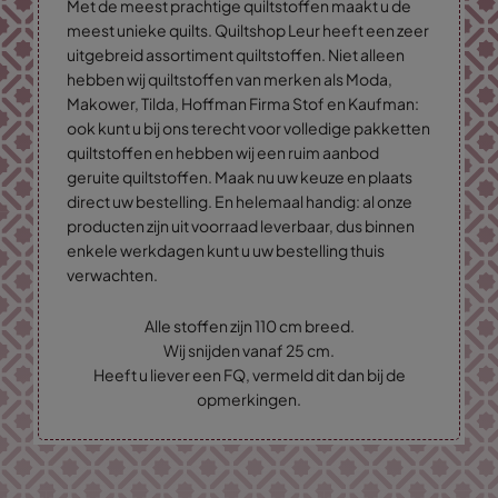
Met de meest prachtige quiltstoffen maakt u de
meest unieke quilts. Quiltshop Leur heeft een zeer
uitgebreid assortiment quiltstoffen. Niet alleen
hebben wij quiltstoffen van merken als Moda,
Makower, Tilda, Hoffman Firma Stof en Kaufman:
ook kunt u bij ons terecht voor volledige pakketten
quiltstoffen en hebben wij een ruim aanbod
geruite quiltstoffen. Maak nu uw keuze en plaats
direct uw bestelling. En helemaal handig: al onze
producten zijn uit voorraad leverbaar, dus binnen
enkele werkdagen kunt u uw bestelling thuis
verwachten.
Alle stoffen zijn 110 cm breed.
Wij snijden vanaf 25 cm.
Heeft u liever een FQ, vermeld dit dan bij de
opmerkingen.