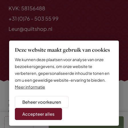
KVK: 58156488
+31 (0)76 - 503 55 99
Leur@quiltshop.nl
Deze website maakt gebruik van cookies
We kunnen deze plaatsen voor analyse van onze
bezoekersgegevens, om onze website te
verbeteren, gepersonaliseerde inhoud te tonen en
om u een geweldige website-ervaring te bieden.
Meer informatie
Alle rechten voorbehouden
© 2026 Quiltshop
Beheer voorkeuren
Privacy Policy
Algemene voorwaarden
Cookies
Disclaimer
Sitemap
Accepteer alles
cm
In winkelmand