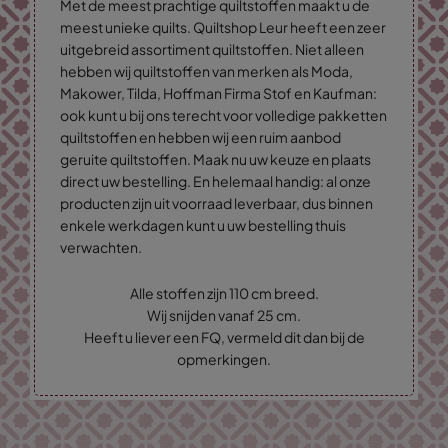
Met de meest prachtige quiltstoffen maakt u de
meest unieke quilts. Quiltshop Leur heeft een zeer
uitgebreid assortiment quiltstoffen. Niet alleen
hebben wij quiltstoffen van merken als Moda,
Makower, Tilda, Hoffman Firma Stof en Kaufman:
ook kunt u bij ons terecht voor volledige pakketten
quiltstoffen en hebben wij een ruim aanbod
geruite quiltstoffen. Maak nu uw keuze en plaats
direct uw bestelling. En helemaal handig: al onze
producten zijn uit voorraad leverbaar, dus binnen
enkele werkdagen kunt u uw bestelling thuis
verwachten.
Alle stoffen zijn 110 cm breed.
Wij snijden vanaf 25 cm.
Heeft u liever een FQ, vermeld dit dan bij de
opmerkingen.