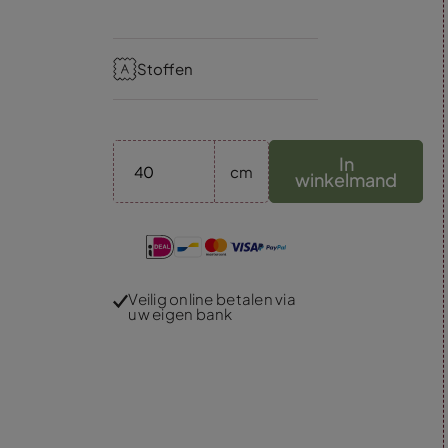
Stoffen
In
cm
winkelmand
Veilig online betalen via
uw eigen bank