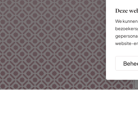
Deze web
We kunnen 
bezoekersg
gepersonal
website-er
Behee