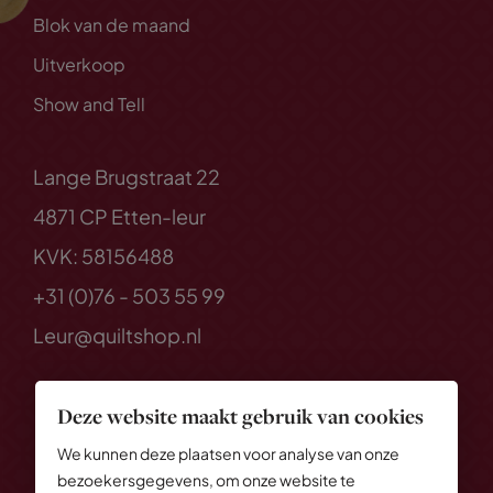
Blok van de maand
Uitverkoop
Show and Tell
Lange Brugstraat 22
4871 CP Etten-leur
KVK: 58156488
+31 (0)76 - 503 55 99
Leur@quiltshop.nl
Deze website maakt gebruik van cookies
We kunnen deze plaatsen voor analyse van onze
bezoekersgegevens, om onze website te