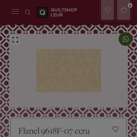
0
Flanel 9618F-07 ecru