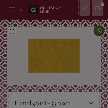
0
Flanel 9618F-33 oker