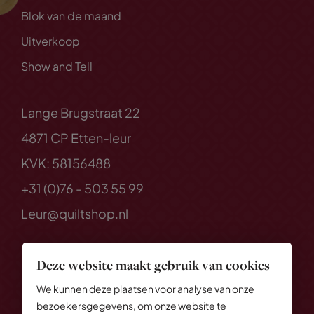
Blok van de maand
Uitverkoop
Show and Tell
Lange Brugstraat 22
4871 CP Etten-leur
KVK: 58156488
+31 (0)76 - 503 55 99
Leur@quiltshop.nl
Deze website maakt gebruik van cookies
We kunnen deze plaatsen voor analyse van onze
bezoekersgegevens, om onze website te