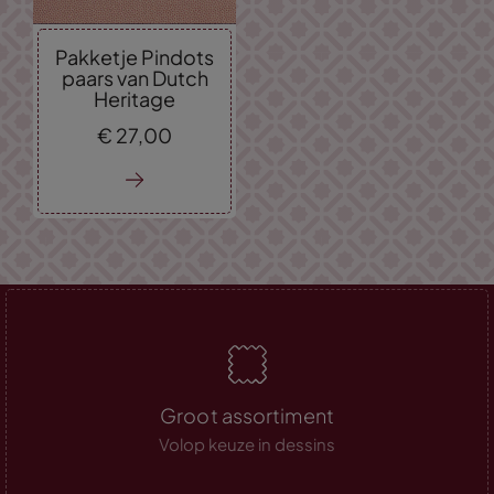
Pakketje Pindots
paars van Dutch
Heritage
€
27,
00
Groot assortiment
Volop keuze in dessins