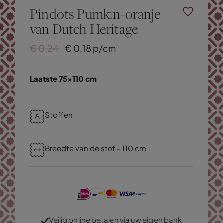
Pindots Pumkin-oranje
van Dutch Heritage
€
0,
24
€
0,
18
p/cm
Laatste 75x110 cm
Stoffen
Breedte van de stof - 110 cm
Veilig online betalen via uw eigen bank