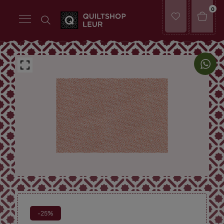
0
-25%