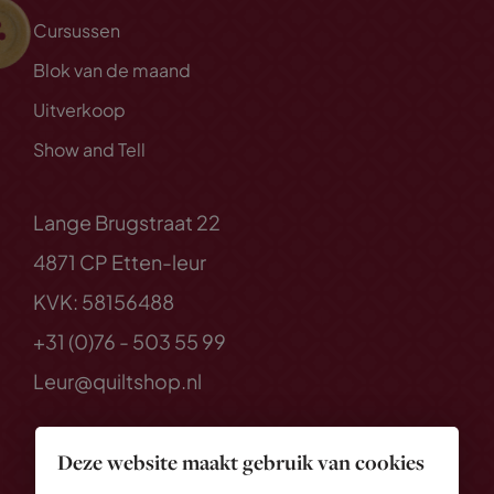
Cursussen
Blok van de maand
Uitverkoop
Show and Tell
Lange Brugstraat 22
4871 CP Etten-leur
KVK: 58156488
+31 (0)76 - 503 55 99
Leur@quiltshop.nl
Deze website maakt gebruik van cookies