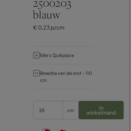
2500203
blauw
€
0,
23
p/cm
Ellie's Quiltplace
Breedte van de stof - 110
cm
In
cm
winkelmand