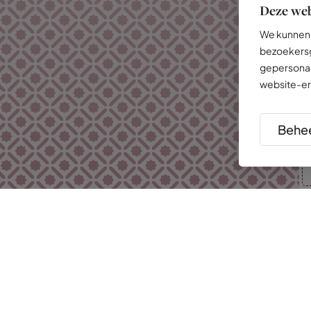
Deze web
We kunnen 
bezoekersg
gepersonal
website-er
Behee