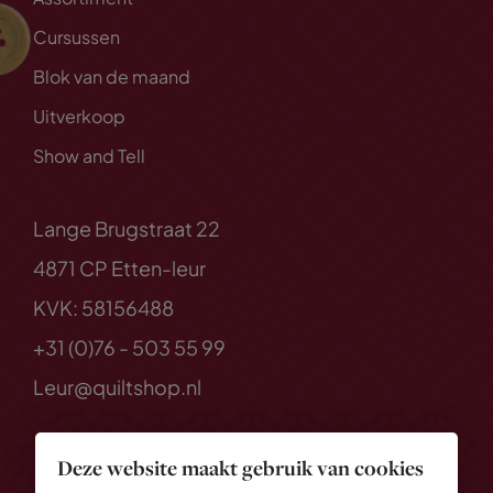
Cursussen
Blok van de maand
Uitverkoop
Show and Tell
Lange Brugstraat 22
4871 CP Etten-leur
KVK: 58156488
+31 (0)76 - 503 55 99
Leur@quiltshop.nl
Deze website maakt gebruik van cookies