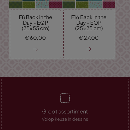
F8 Back in the
F16 Back in the
Day - EQP
Day - EQP
(25x55 cm)
(25x25 cm)
€
60,
00
€
27,
00
Groot assortiment
Volop keuze in dessins