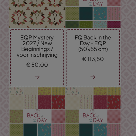
EQP Mystery
FQ Back in the
2027 / New
Day - EQP
Beginnings /
(50x55 cm)
voor inschrijving
€
113,
50
€
50,
00