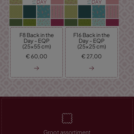
F8 Back in the
F16 Back in the
Day - EQP
Day - EQP
(25x55 cm)
(25x25 cm)
€
60,
00
€
27,
00
Groot assortiment