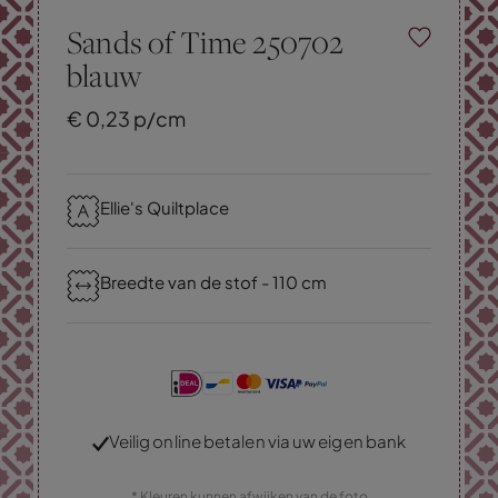
Sands of Time 250702
blauw
€
0,
23
p/cm
Ellie's Quiltplace
Breedte van de stof - 110 cm
Veilig online betalen via uw eigen bank
* Kleuren kunnen afwijken van de foto