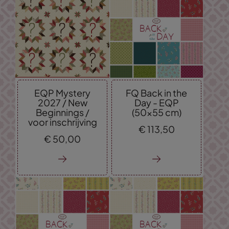
EQP Mystery
FQ Back in the
2027 / New
Day - EQP
Beginnings /
(50x55 cm)
voor inschrijving
€
113,
50
€
50,
00