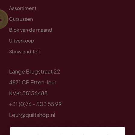
Assortiment
Cursussen
Blok van de maand
Uitverkoop
Show and Tell
Lange Brugstraat 22
4871 CP Etten-leur
KVK: 58156488
+31 (0)76 - 503 55 99
Leur@quiltshop.nl