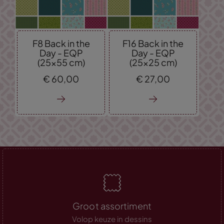
F8 Back in the
F16 Back in the
Day - EQP
Day - EQP
(25x55 cm)
(25x25 cm)
€
60,
00
€
27,
00
Groot assortiment
Volop keuze in dessins