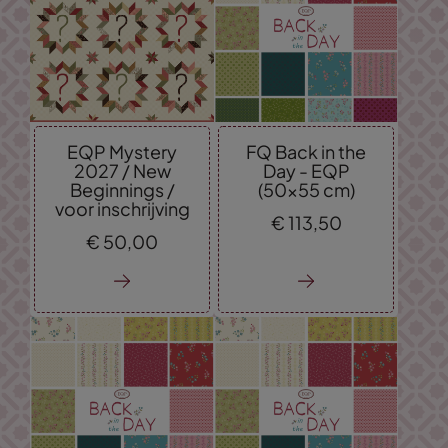
EQP Mystery
FQ Back in the
2027 / New
Day - EQP
Beginnings /
(50x55 cm)
voor inschrijving
€
113,
50
€
50,
00