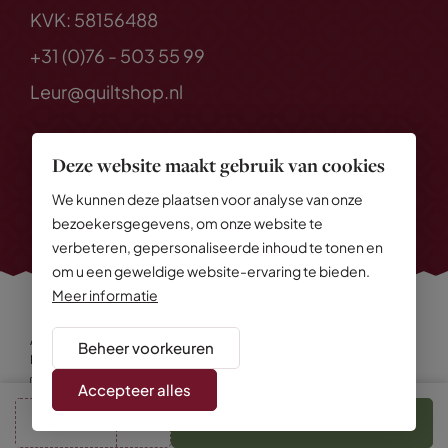
KVK: 58156488
+31 (0)76 - 503 55 99
Leur@quiltshop.nl
Deze website maakt gebruik van cookies
We kunnen deze plaatsen voor analyse van onze
bezoekersgegevens, om onze website te
verbeteren, gepersonaliseerde inhoud te tonen en
om u een geweldige website-ervaring te bieden.
Meer informatie
Alle rechten voorbehouden
© 2026 Quiltshop
Beheer voorkeuren
Privacy Policy
Algemene voorwaarden
Cookies
Disclaimer
Sitemap
Accepteer alles
cm
In winkelmand