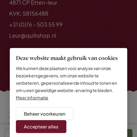
4871 CP Etten-leur
KVK: 58156488
+31 (0)76 - 503 55 99
Leur@quiltshop.nl
Deze website maakt gebruik van cookies
We kunnen deze plaatsen voor analyse van onze
bezoekersgegevens, om onze website te
verbeteren, gepersonaliseerde inhoud te tonen en
om u een geweldige website-ervaring te bieden.
Meer informatie
Alle rechten voorbehouden
© 2026 Quiltshop
Beheer voorkeuren
Privacy Policy
Algemene voorwaarden
Cookies
Disclaimer
Sitemap
Accepteer alles
cm
In winkelmand