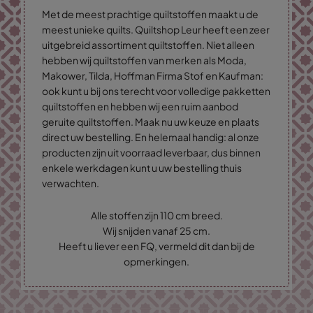
Met de meest prachtige quiltstoffen maakt u de
meest unieke quilts. Quiltshop Leur heeft een zeer
uitgebreid assortiment quiltstoffen. Niet alleen
hebben wij quiltstoffen van merken als Moda,
Makower, Tilda, Hoffman Firma Stof en Kaufman:
ook kunt u bij ons terecht voor volledige pakketten
quiltstoffen en hebben wij een ruim aanbod
geruite quiltstoffen. Maak nu uw keuze en plaats
direct uw bestelling. En helemaal handig: al onze
producten zijn uit voorraad leverbaar, dus binnen
enkele werkdagen kunt u uw bestelling thuis
verwachten.
Alle stoffen zijn 110 cm breed.
Wij snijden vanaf 25 cm.
Heeft u liever een FQ, vermeld dit dan bij de
opmerkingen.