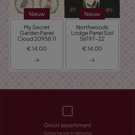
Nieuw
Nieuw
My Secret
Northwoods
Garden Panel
Lodge Panel Soil
Cloud 20958 11
56197-22
€
14,
00
€
14,
00
Groot assortiment
Volop keuze in dessins