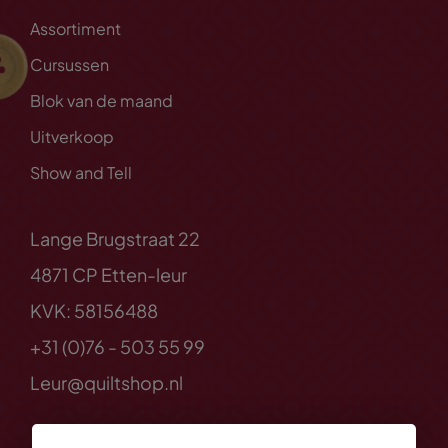
Assortiment
Cursussen
Blok van de maand
Uitverkoop
Show and Tell
Lange Brugstraat 22
4871 CP Etten-leur
KVK: 58156488
+31 (0)76 - 503 55 99
Leur@quiltshop.nl