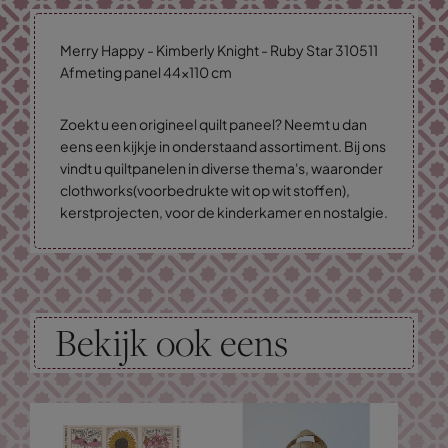
Merry Happy - Kimberly Knight - Ruby Star 310511
Afmeting panel 44x110 cm
Zoekt u een origineel quilt paneel? Neemt u dan
eens een kijkje in onderstaand assortiment. Bij ons
vindt u quiltpanelen in diverse thema's, waaronder
clothworks(voorbedrukte wit op wit stoffen),
kerstprojecten, voor de kinderkamer en nostalgie.
Bekijk ook eens