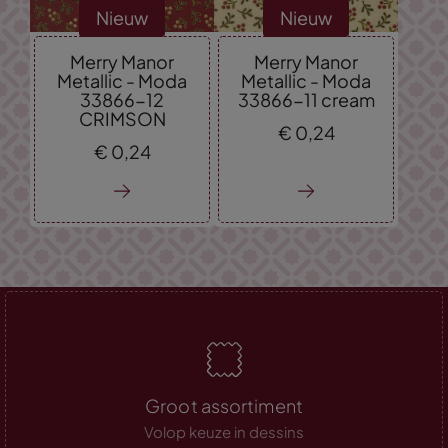
Nieuw
Nieuw
Merry Manor
Merry Manor
Metallic - Moda
Metallic - Moda
33866-12
33866-11 cream
CRIMSON
€
0,
24
€
0,
24
Groot assortiment
Volop keuze in dessins