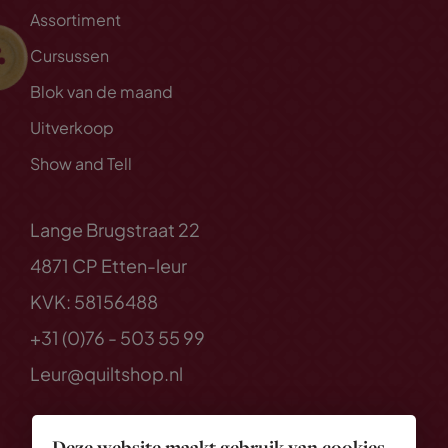
Assortiment
Cursussen
Blok van de maand
Uitverkoop
Show and Tell
Lange Brugstraat 22
4871 CP Etten-leur
KVK: 58156488
+31 (0)76 - 503 55 99
Leur@quiltshop.nl
Deze website maakt gebruik van cookies