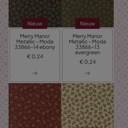
Nieuw
Nieuw
Merry Manor
Merry Manor
Metallic - Moda
Metallic - Moda
33866-14 ebony
33866-13
evergreen
€
0,
24
€
0,
24