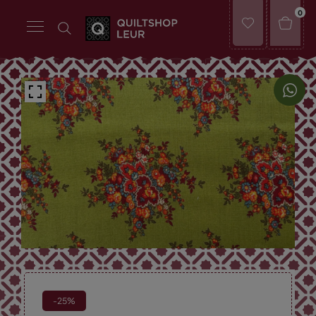
0
-25%