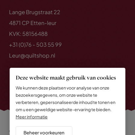
Lange Brugstraat 22
4871 CP Etten-leur
KVK: 58156488
+31 (0)76 - 503 55 99
Leur@quiltshop.nl
Deze website maakt gebruik van cookies
We kunnen deze plaatsen voor analyse van onze
bezoekersgegevens, om onze website te
verbeteren, gepersonaliseerde inhoud te tonen en
om u een geweldige website-ervaring te bieden.
Meer informatie
Alle rechten voorbehouden
© 2026 Quiltshop
Beheer voorkeuren