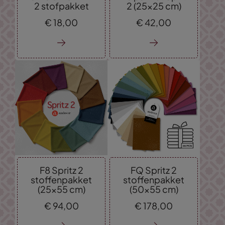
2 stofpakket
2 (25x25 cm)
€
18,
00
€
42,
00
F8 Spritz 2
FQ Spritz 2
stoffenpakket
stoffenpakket
(25x55 cm)
(50x55 cm)
€
94,
00
€
178,
00