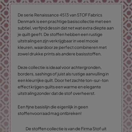
De serie Renaissance 4513 van STOF Fabrics
Denmark is een prachtige basiscollectie met een
subtiel, verfijnd dessin dat net wat extra diepte aan
je quilt geeft. De stoffen hebben een rustige
uitstraling en zijn verkrijgbaar in veel mooie
kleuren, waardoor ze perfect combineren met
zowel drukke prints als andere basisstoffen.
Deze collectie is ideaal voor achtergronden,
borders, sashings of juist als rustige aanvulling in
een kleurrijke quilt. Door het zachte ton-sur-ton
effect krijgen quilts een warme en elegante
uitstraling zonder dat de stof overheerst.
Een fijne basislijn die eigenlijk in geen
stoffenvoorraad mag ontbreken!
De stoffen collectie is van de Firma Stof uit