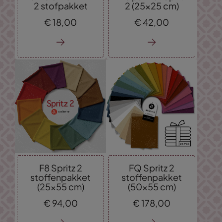
2 stofpakket
2 (25x25 cm)
€
18,
00
€
42,
00
F8 Spritz 2
FQ Spritz 2
stoffenpakket
stoffenpakket
(25x55 cm)
(50x55 cm)
€
94,
00
€
178,
00