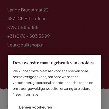
Lange Brugstraat 22
4871 CP Etten-leur
KVK: 58156488
+31 (0)76 - 503 55 99
Leur@quiltshop.nl
Deze website maakt gebruik van cookies
We kunnen deze plaatsen voor analyse van onze
bezoekersgegevens, om onze website te
verbeteren, gepersonaliseerde inhoud te tonen en
om u een geweldige website-ervaring te bieden.
Meer informatie
Alle rechten voorbehouden
© 2026 Quiltshop
Beheer voorkeuren