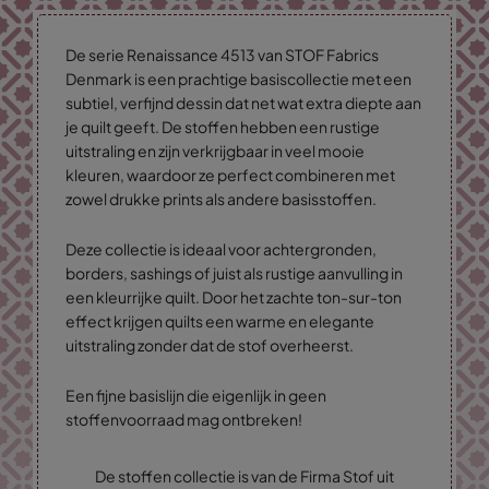
De serie Renaissance 4513 van STOF Fabrics
Denmark is een prachtige basiscollectie met een
subtiel, verfijnd dessin dat net wat extra diepte aan
je quilt geeft. De stoffen hebben een rustige
uitstraling en zijn verkrijgbaar in veel mooie
kleuren, waardoor ze perfect combineren met
zowel drukke prints als andere basisstoffen.
Deze collectie is ideaal voor achtergronden,
borders, sashings of juist als rustige aanvulling in
een kleurrijke quilt. Door het zachte ton-sur-ton
effect krijgen quilts een warme en elegante
uitstraling zonder dat de stof overheerst.
Een fijne basislijn die eigenlijk in geen
stoffenvoorraad mag ontbreken!
De stoffen collectie is van de Firma Stof uit