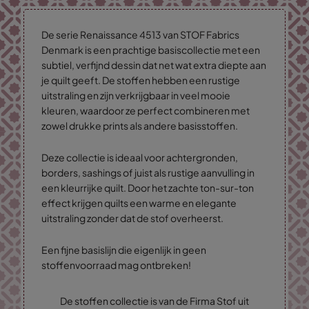
De serie Renaissance 4513 van STOF Fabrics
Denmark is een prachtige basiscollectie met een
subtiel, verfijnd dessin dat net wat extra diepte aan
je quilt geeft. De stoffen hebben een rustige
uitstraling en zijn verkrijgbaar in veel mooie
kleuren, waardoor ze perfect combineren met
zowel drukke prints als andere basisstoffen.
Deze collectie is ideaal voor achtergronden,
borders, sashings of juist als rustige aanvulling in
een kleurrijke quilt. Door het zachte ton-sur-ton
effect krijgen quilts een warme en elegante
uitstraling zonder dat de stof overheerst.
Een fijne basislijn die eigenlijk in geen
stoffenvoorraad mag ontbreken!
De stoffen collectie is van de Firma Stof uit