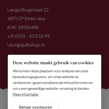
Lange Brugstraat 22
4871 CP Etten-leur
KVK: 58156488
+31 (0)76 - 503 55 99
Leur@quiltshop.nl
Deze website maakt gebruik van cookies
We kunnen deze plaatsen voor analyse van onze
bezoekersgegevens, om onze website te
verbeteren, gepersonaliseerde inhoud te tonen en
om u een geweldige website-ervaring te bieden.
Meer informatie
Alle rechten voorbehouden
© 2026 Quiltshop
Beheer voorkeuren