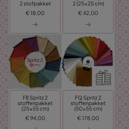
2 stofpakket
2 (25x25 cm)
€
18,
00
€
42,
00
F8 Spritz 2
FQ Spritz 2
stoffenpakket
stoffenpakket
(25x55 cm)
(50x55 cm)
€
94,
00
€
178,
00