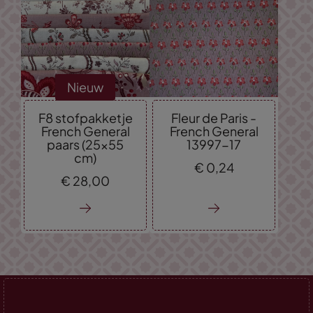
Nieuw
F8 stofpakketje
Fleur de Paris -
French General
French General
paars (25x55
13997-17
cm)
€
0,
24
€
28,
00