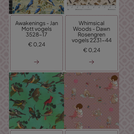
Awakenings - Jan
Whimsical
Mott vogels
Woods - Dawn
3528-17
Rosengren
vogels 2231-44
€
0,
24
€
0,
24