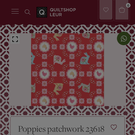
0
Poppies patchwork 23618