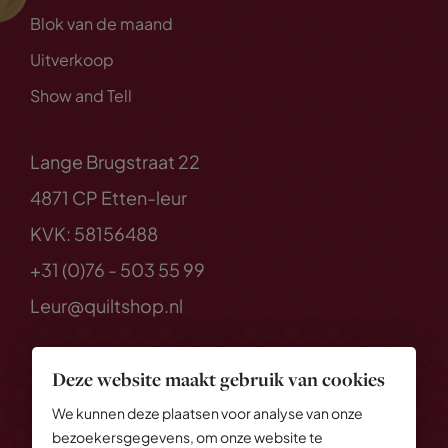
Blok van de maand
Uitverkoop
Show and Tell
Lange Brugstraat 22
4871 CP Etten-leur
KVK: 58156488
+31 (0)76 - 503 55 99
Leur@quiltshop.nl
Deze website maakt gebruik van cookies
We kunnen deze plaatsen voor analyse van onze
bezoekersgegevens, om onze website te