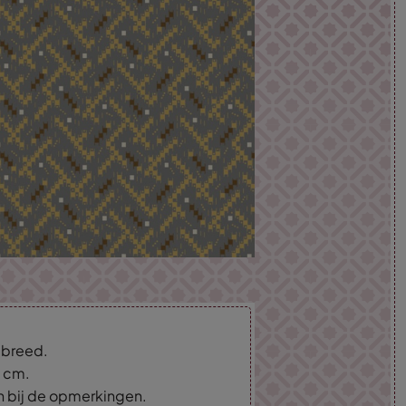
m breed.
5 cm.
an bij de opmerkingen.