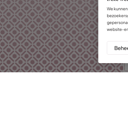
We kunnen 
bezoekersg
gepersonal
website-er
Behee