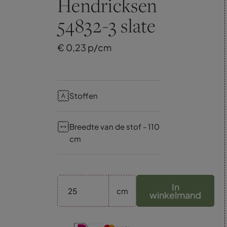
Hendricksen
54832-3 slate
€
0,
23
p/cm
Stoffen
Breedte van de stof - 110
cm
In
cm
winkelmand