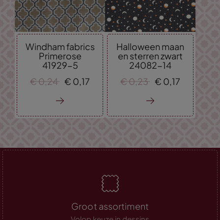
Windham fabrics
Halloween maan
Primerose
en sterren zwart
41929-5
24082-14
€
0,
24
€
0,
17
€
0,
23
€
0,
17
Groot assortiment
Volop keuze in dessins