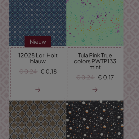
Nieuw
12028 Lori Holt
Tula Pink True
blauw
colors PWTP133
mint
€
0,
24
€
0,
18
€
0,
24
€
0,
17