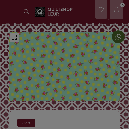
0
-28%