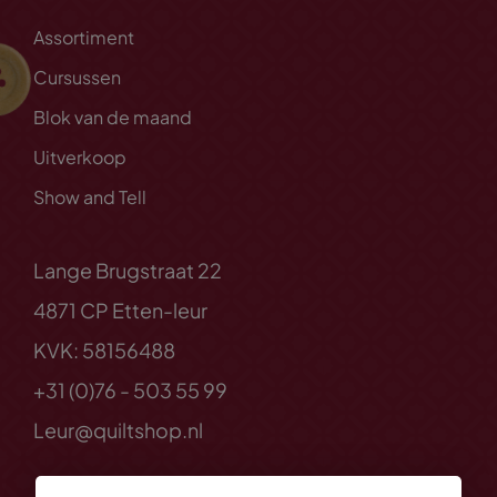
Assortiment
Cursussen
Blok van de maand
Uitverkoop
Show and Tell
Lange Brugstraat 22
4871 CP Etten-leur
KVK: 58156488
+31 (0)76 - 503 55 99
Leur@quiltshop.nl