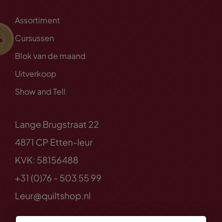
Assortiment
Cursussen
Blok van de maand
Uitverkoop
Show and Tell
Lange Brugstraat 22
4871 CP Etten-leur
KVK: 58156488
+31 (0)76 - 503 55 99
Leur@quiltshop.nl