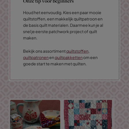
Onze tip voor beginners
Houd het eenvoudig. Kies een paar mooie
quiltstoffen, een makkelijk quiltpatroon en
de basis quilt materialen. Daarmee kun je al
snel je eerste patchwork project of quilt
maken.
Bekijk ons assortiment
quiltstoffen
,
quiltpatronen
en
quiltpakketten
om een
goede start te maken met quilten.