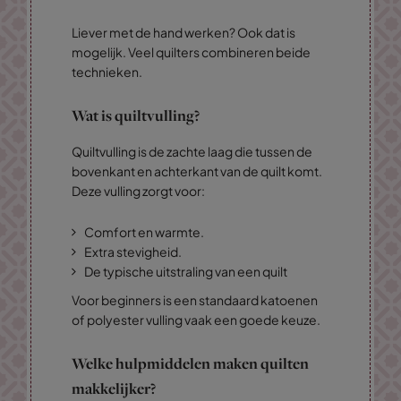
Liever met de hand werken? Ook dat is
mogelijk. Veel quilters combineren beide
technieken.
Wat is quiltvulling?
Quiltvulling is de zachte laag die tussen de
bovenkant en achterkant van de quilt komt.
Deze vulling zorgt voor:
Comfort en warmte.
Extra stevigheid.
De typische uitstraling van een quilt
Voor beginners is een standaard katoenen
of polyester vulling vaak een goede keuze.
Welke hulpmiddelen maken quilten
makkelijker?