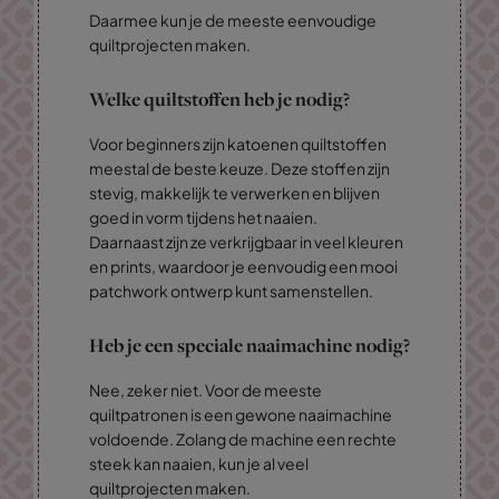
Daarmee kun je de meeste eenvoudige
quiltprojecten maken.
Welke quiltstoffen heb je nodig?
Voor beginners zijn katoenen quiltstoffen
meestal de beste keuze. Deze stoffen zijn
stevig, makkelijk te verwerken en blijven
goed in vorm tijdens het naaien.
Daarnaast zijn ze verkrijgbaar in veel kleuren
en prints, waardoor je eenvoudig een mooi
patchwork ontwerp kunt samenstellen.
Heb je een speciale naaimachine nodig?
Nee, zeker niet. Voor de meeste
quiltpatronen is een gewone naaimachine
voldoende. Zolang de machine een rechte
steek kan naaien, kun je al veel
quiltprojecten maken.