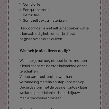
Quiltstoffen
Een quiltpatroon.
Instructies.
Soms zelfs extra materialen
Hierdoor hoef je niet zelf uit te zoeken wat je
allemaal nodig hebt en kun je direct
beginnen met leren quilten.
Wat heb je niet direct nodig?
Wanneer je net begint, hoef je niet meteen
allerlei gespecialiseerde hulpmiddelen aan
te schaffen.
Veel ervaren quilters bouwen hun
verzameling materialen stap voor stap op.
Begin daarom met de basis en ontdek later
welke hulpmiddelen het beste bij jouw
manier van werken passen.