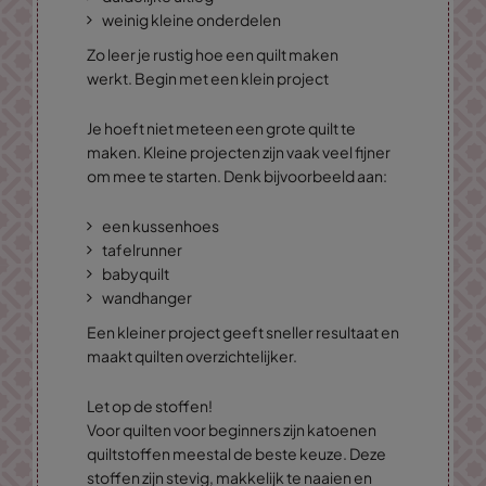
weinig kleine onderdelen
Zo leer je rustig hoe een quilt maken
werkt. Begin met een klein project
Je hoeft niet meteen een grote quilt te
maken. Kleine projecten zijn vaak veel fijner
om mee te starten. Denk bijvoorbeeld aan:
een kussenhoes
tafelrunner
babyquilt
wandhanger
Een kleiner project geeft sneller resultaat en
maakt quilten overzichtelijker.
Let op de stoffen!
Voor quilten voor beginners zijn katoenen
quiltstoffen meestal de beste keuze. Deze
stoffen zijn stevig, makkelijk te naaien en