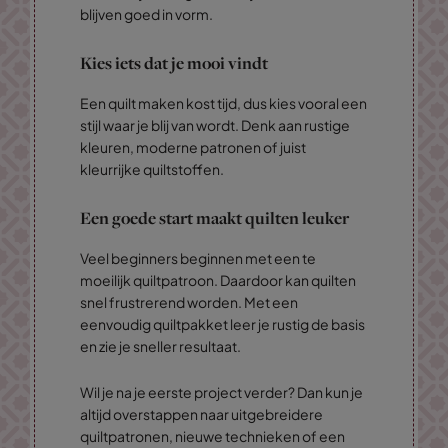
blijven goed in vorm.
Kies iets dat je mooi vindt
Een quilt maken kost tijd, dus kies vooral een
stijl waar je blij van wordt. Denk aan rustige
kleuren, moderne patronen of juist
kleurrijke quiltstoffen.
Een goede start maakt quilten leuker
Veel beginners beginnen met een te
moeilijk quiltpatroon. Daardoor kan quilten
snel frustrerend worden. Met een
eenvoudig quiltpakket leer je rustig de basis
en zie je sneller resultaat.
Wil je na je eerste project verder? Dan kun je
altijd overstappen naar uitgebreidere
quiltpatronen, nieuwe technieken of een