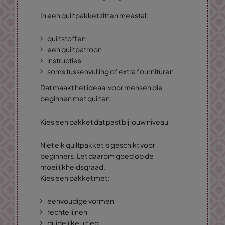
In een quiltpakket zitten meestal:
quiltstoffen
een quiltpatroon
instructies
soms tussenvulling of extra fournituren
Dat maakt het ideaal voor mensen die
beginnen met quilten.
Kies een pakket dat past bij jouw niveau
Niet elk quiltpakket is geschikt voor
beginners. Let daarom goed op de
moeilijkheidsgraad.
Kies een pakket met:
eenvoudige vormen
rechte lijnen
duidelijke uitleg