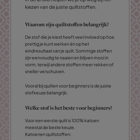
kiezen van de juiste quiltstoffen.
Waarom zijn quiltstoffen belangrijk?
De stof die je kiest heeft veel invloed op hoe
prettig je kunt werken én op het
eindresultaat van je quilt. Sommige stoffen
zijn eenvoudig te naaien en blijven mooi in
vorm, terwijl andere stoffen meer rekken of
sneller verschuiven.
Vooral bij quilten voor beginners is de juiste
stofkeuze belangrijk.
Welke stof is het beste voor beginners?
Voor een eerste quilt is 100% katoen
meestal de beste keuze.
Katoenen quiltstoffen: