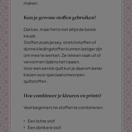
maken.
Kun je gewone stoffen gebruiken?
Dat kan, maar het is niet altijd de beste
keuze.
Stoffen zoals jersey, stretchstoffen of
dunne kledingstoffen kunnen lastiger zijn
om mee te werken. Ze rekken vaak uit of
vervormen tijdens het naaien.
Voor een eerste quilt kun je daarom beter
kiezen voor speciaal ontworpen
quiltstoffen.
Hoe combineer je kleuren en prints?
Veel beginners tw.stoffen te combineren:
Een lichte stof
Een donkere stof.