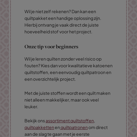
Wil je niet zelf rekenen? Dan kan een
quiltpakket een handige oplossing zijn.
Hierbij ontvang je vaak direct de juiste
hoeveelheid stof voor het project.
Onze tip voor beginners
Wil je leren quilten zonder veel risico op
fouten? Kies dan voor kwalitatieve katoenen
quiltstoffen, een eenvoudig quiltpatroon en
een overzichtelijk project.
Met de juiste stoffen wordt een quilt maken
niet alleen makkelijker, maar ook veel
leuker.
Bekijk ons
assortiment quiltstoffen
,
quiltpakketten
en
quiltpatronen
om direct
aan de slag te gaan met je eerste