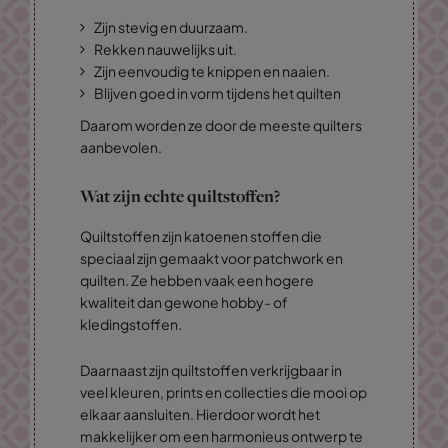
Zijn stevig en duurzaam.
Rekken nauwelijks uit.
Zijn eenvoudig te knippen en naaien.
Blijven goed in vorm tijdens het quilten
Daarom worden ze door de meeste quilters
aanbevolen.
Wat zijn echte quiltstoffen?
Quiltstoffen zijn katoenen stoffen die
speciaal zijn gemaakt voor patchwork en
quilten. Ze hebben vaak een hogere
kwaliteit dan gewone hobby- of
kledingstoffen.
Daarnaast zijn quiltstoffen verkrijgbaar in
veel kleuren, prints en collecties die mooi op
elkaar aansluiten. Hierdoor wordt het
makkelijker om een harmonieus ontwerp te