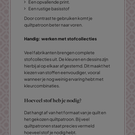
Een opvallende print.
Een rustige basisstof
Door contrast te gebruiken komt je
quiltpatroon beter naar voren.
Handig: werken met stofcollecties
Veel fabrikanten brengen complete
stofcollecties uit. De kleuren en dessins zijn
hierbij al op elkaar afgestemd. Dit maakt het
kiezen van stoffen eenvoudiger, vooral
wanneer je nog weinig ervaring hebt met
kleurcombinaties.
Hoeveel stof heb je nodig?
Dat hangt af van het formaat van je quilt en
het gekozen quiltpatroon. Bij veel
quiltpatronen staat precies vermeld
hoeveel stof je nodig hebt.