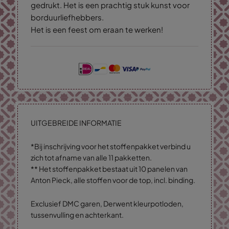
gedrukt. Het is een prachtig stuk kunst voor
borduurliefhebbers.
Het is een feest om eraan te werken!
UITGEBREIDE INFORMATIE
*Bij inschrijving voor het stoffenpakket verbind u
zich tot afname van alle 11 pakketten.
** Het stoffenpakket bestaat uit 10 panelen van
Anton Pieck, alle stoffen voor de top, incl. binding.
Exclusief DMC garen, Derwent kleurpotloden,
tussenvulling en achterkant.