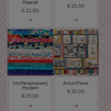
Maand!
€
25,
00
€
22,
00
Stoffenproeverij
Anton Pieck
Modern
€
32,
00
€
25,
00