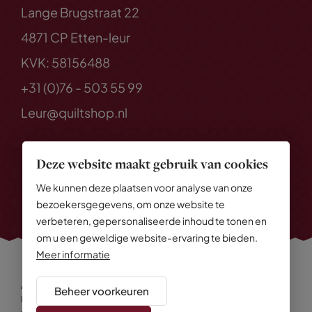
Lange Brugstraat 22
4871 CP Etten-leur
KVK: 58156488
+31 (0)76 - 503 55 99
Leur@quiltshop.nl
Deze website maakt gebruik van cookies
We kunnen deze plaatsen voor analyse van onze
bezoekersgegevens, om onze website te
verbeteren, gepersonaliseerde inhoud te tonen en
om u een geweldige website-ervaring te bieden.
Meer informatie
Alle rechten voorbehouden
© 2026 Quiltshop
Beheer voorkeuren
Privacy Policy
Algemene voorwaarden
Cookies
Disclaimer
Sitemap