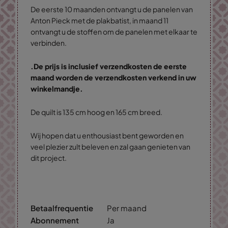
De eerste 10 maanden ontvangt u de panelen van
Anton Pieck met de plakbatist, in maand 11
ontvangt u de stoffen om de panelen met elkaar te
verbinden.
.De prijs is inclusief verzendkosten de eerste
maand worden de verzendkosten verkend in uw
winkelmandje.
De quilt is 135 cm hoog en 165 cm breed.
Wij hopen dat u enthousiast bent geworden en
veel plezier zult beleven en zal gaan genieten van
dit project.
Betaalfrequentie
Per maand
Abonnement
Ja