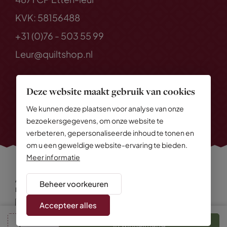
KVK: 58156488
+31 (0)76 - 503 55 99
Leur@quiltshop.nl
Deze website maakt gebruik van cookies
We kunnen deze plaatsen voor analyse van onze
bezoekersgegevens, om onze website te
verbeteren, gepersonaliseerde inhoud te tonen en
om u een geweldige website-ervaring te bieden.
Meer informatie
Alle rechten voorbehouden
© 2026 Quiltshop
Beheer voorkeuren
Privacy Policy
Algemene voorwaarden
Cookies
Disclaimer
Sitemap
Accepteer alles
In winkelmand