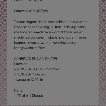
Maten: 400m (437yd)
Toepassingen: Hand- en machinaal appliqueren,
Engelse paper piecing, quilten uit de vrije hand,
meanderen, naadsteken, onzichtbaar naaien,
machinaal borduren inclusief monogrammen en
kantmotieven, afwerken/overlocken op
lichtgewicht stoffen.
AANBEVOLEN NAALDMATEN:
Machine:
- 60/8, 70/10, 80/12 microtex
- 75/11, 90/14 quilten
- Langarm 12, 14, 16
Hand:
- #11 of #12 Sharps