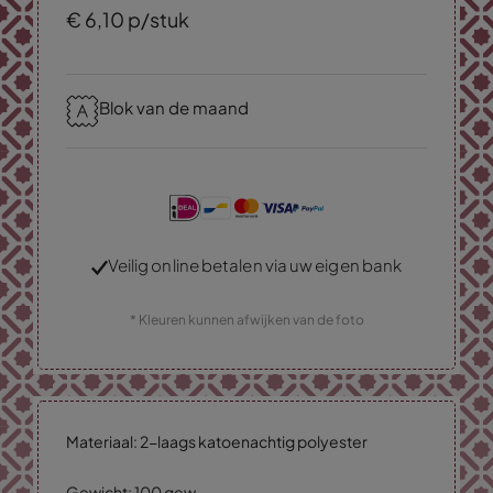
€
6,
10
p/stuk
Blok van de maand
Veilig online betalen via uw eigen bank
* Kleuren kunnen afwijken van de foto
Materiaal: 2-laags katoenachtig polyester
Gewicht: 100 gew