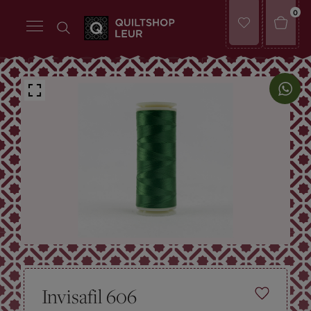
0
Invisafil 606